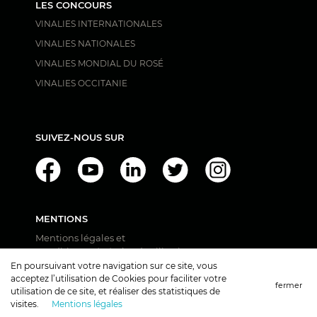
LES CONCOURS
VINALIES INTERNATIONALES
VINALIES NATIONALES
VINALIES MONDIAL DU ROSÉ
VINALIES OCCITANIE
SUIVEZ-NOUS SUR
MENTIONS
Mentions légales et
Conditions Générales d'Utilisation
Protection des données personnelles
En poursuivant votre navigation sur ce site, vous
acceptez l’utilisation de Cookies pour faciliter votre
fermer
utilisation de ce site, et réaliser des statistiques de
visites.
Mentions légales