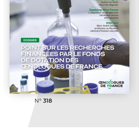
N°
318