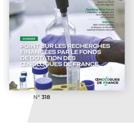
N°
318