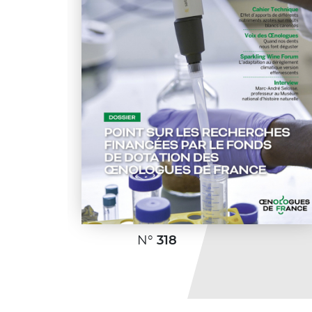
N°
318