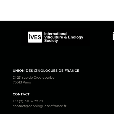
UNION DES ŒNOLOGUES DE FRANCE
21-23, rue de Croulebarbe
75013 Paris
CONTACT
+33 (0)1 58 52 20 20
contact@oenologuesdefrance.fr