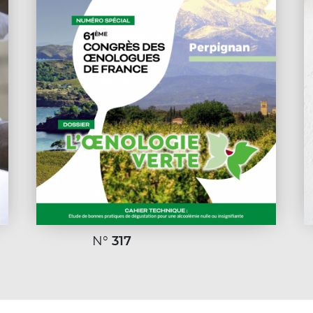
N°
317