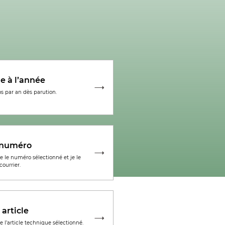
e à l’année
s par an dès parution.
e numéro
te le numéro sélectionné et je le
courrier.
 article
te l’article technique sélectionné.